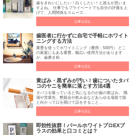
歯をきれいにしたい！白くしたい！と誰もが思いま
すよね。 仕事でもプライベートでも自分の評価を上
げて、人間関係をスムーズ...
記事を読む
歯医者に行かずに自宅で手軽にホワイト
ニングする方法
重曹を使ってホワイトニング（費用：500円） どこ
の家庭にもある重曹。幅広い使用方法があります
が、歯磨き粉...
記事を読む
黄ばみ・黒ずみが汚い！歯についたタバ
コのヤニを簡単に落とす方法4選
タバコを吸っていると気になるのが歯の黄ばみ。 職
場や営業先、懇親会や飲み会などあらゆる場面で面
と向かって口を開けて話をすること...
記事を読む
即効性抜群！パールホワイトプロEXプ
ラスの効果と口コミとは？