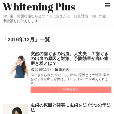
Whitening Plus
白い歯・綺麗な歯なら当サイトにおまかせ！口臭対策・お口の健
康情報もお伝えします
「
2016年12月
」
一覧
突然の歯ぐきの出血。大丈夫！？歯ぐき
の出血の原因と対策、予防効果が高い歯
磨き粉とは？
2016/12/27
歯周病
歯ぐきから血が出ている。6つの原因とその対策 歯ぐ
きから血が出る原因は、主に以下の6つが考えられま
す。 ...
記事を読む
虫歯の原因と確実に虫歯を防ぐ5つの予防
法