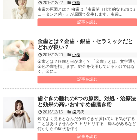
2016/12/22
虫歯
虫歯の原因とは？ 虫歯は『虫歯菌（代表的なものはミ
ュータンス菌）』が原因で発生します。虫歯...
記事を読む
金歯とは？金歯・銀歯・セラミックだと
どれが良い？
2016/12/20
虫歯
金歯とは？銀歯と何が違う？ 「金歯」とは、文字通り
金色の歯を指します。純金を使用しているわけではな
く、金に...
記事を読む
歯ぐきの腫れの8つの原因。対処・治療法
と効果の高いおすすめ歯磨き粉
2016/12/16
歯周病
鏡でよく見るとなんだか歯ぐきが腫れている気がする
ことはありませんか？ ヒリヒリする、痛みがあるなど
何かしらの症状を伴う...
記事を読む